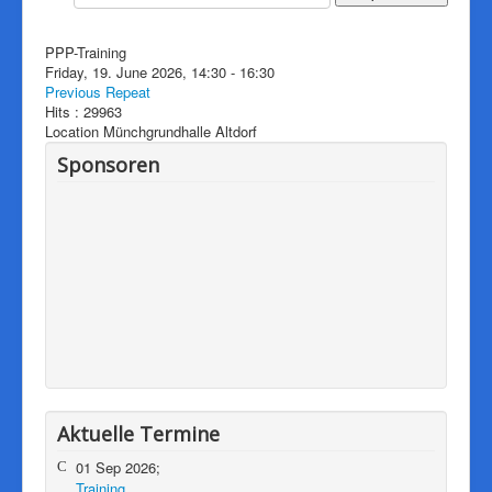
Downloads
Impressum
PPP-Training
Friday, 19. June 2026, 14:30 - 16:30
Pressearchiv
Previous Repeat
Hits
: 29963
Herzlich willkommen auf der
Location
Münchgrundhalle Altdorf
Internetseite von Südbadens
Sponsoren
mitgliedsstärkstem
Tischtennisverein!
Aktuelle Termine
01 Sep 2026;
Training