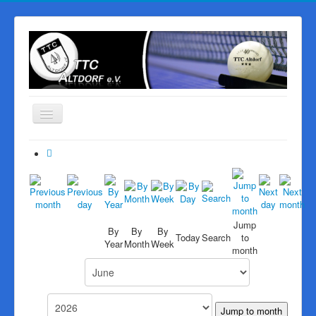
Navigation
an/aus
Start
Der Verein
Mannschaften
PingPongParkinson
Jump
By
By
By
Today
Search
to
Year
Month
Week
Vereinsheim
month
Sponsoren
Galerie
Jump to month