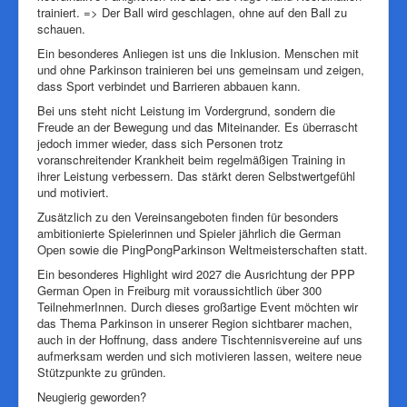
Downloads
trainiert. => Der Ball wird geschlagen, ohne auf den Ball zu
schauen.
Impressum
Ein besonderes Anliegen ist uns die Inklusion. Menschen mit
Pressearchiv
und ohne Parkinson trainieren bei uns gemeinsam und zeigen,
dass Sport verbindet und Barrieren abbauen kann.
Bei uns steht nicht Leistung im Vordergrund, sondern die
Freude an der Bewegung und das Miteinander. Es überrascht
jedoch immer wieder, dass sich Personen trotz
voranschreitender Krankheit beim regelmäßigen Training in
ihrer Leistung verbessern. Das stärkt deren Selbstwertgefühl
und motiviert.
Zusätzlich zu den Vereinsangeboten finden für besonders
ambitionierte Spielerinnen und Spieler jährlich die German
Open sowie die PingPongParkinson Weltmeisterschaften statt.
Ein besonderes Highlight wird 2027 die Ausrichtung der PPP
German Open in Freiburg mit voraussichtlich über 300
TeilnehmerInnen. Durch dieses großartige Event möchten wir
das Thema Parkinson in unserer Region sichtbarer machen,
auch in der Hoffnung, dass andere Tischtennisvereine auf uns
aufmerksam werden und sich motivieren lassen, weitere neue
Stützpunkte zu gründen.
Neugierig geworden?