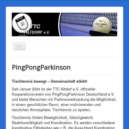
Navigation
an/aus
Start
PingPongParkinson
Der Verein
Mannschaften
Tischtennis bewegt – Gemeinschaft stärkt!
Seit Januar 2024 ist der TTC Altdorf e.V. offizieller
PingPongParkinson
Kooperationsverein von PingPongParkinson Deutschland e.V.
und bietet Menschen mit Parkinsonerkrankung die Möglichkeit,
Vereinsheim
in einem geschützten Raum, einer motivierenden und
herzlichen Atmosphäre, Tischtennis zu spielen.
Sponsoren
Tischtennis fördert Beweglichkeit, Gleichgewicht,
Galerie
Reaktionsfähigkeit und Koordination. Es werden verschiedene
koordinative Fähigkeiten wie z.B. die Auge-Hand Koordination