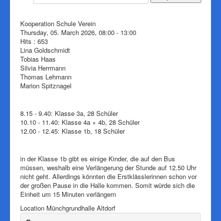
Downloads
Impressum
Kooperation Schule Verein
Thursday, 05. March 2026, 08:00 - 13:00
Pressearchiv
Hits
: 653
Lina Goldschmidt
Herzlich willkommen auf der
Tobias Haas
Internetseite von Südbadens
Silvia Herrmann
mitgliedsstärkstem
Thomas Lehmann
Marion Spitznagel
Tischtennisverein!
8.15 - 9.40: Klasse 3a, 28 Schüler
10.10 - 11.40: Klasse 4a + 4b, 28 Schüler
12.00 - 12.45: Klasse 1b, 18 Schüler
in der Klasse 1b gibt es einige Kinder, die auf den Bus
müssen, weshalb eine Verlängerung der Stunde auf 12.50 Uhr
nicht geht. Allerdings könnten die Erstklässlerinnen schon vor
der großen Pause in die Halle kommen. Somit würde sich die
Einheit um 15 Minuten verlängern
Location
Münchgrundhalle Altdorf