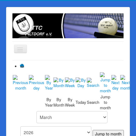
Navigation
an/aus
Start
Der Verein
Mannschaften
PingPongParkinson
Jump
By
By
By
Today
Search
to
Year
Month
Week
Vereinsheim
month
Sponsoren
Galerie
Jump to month