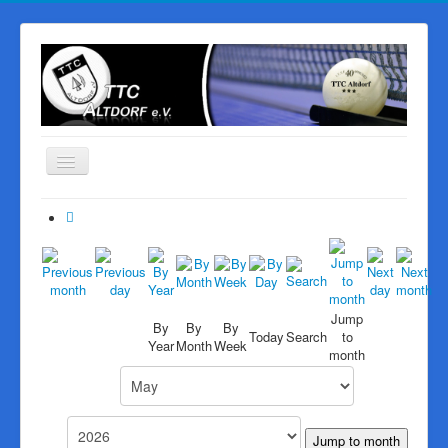
Navigation
an/aus
Start
Der Verein
Mannschaften
PingPongParkinson
Jump
By
By
By
Today
Search
to
Year
Month
Week
Vereinsheim
month
Sponsoren
Galerie
Jump to month