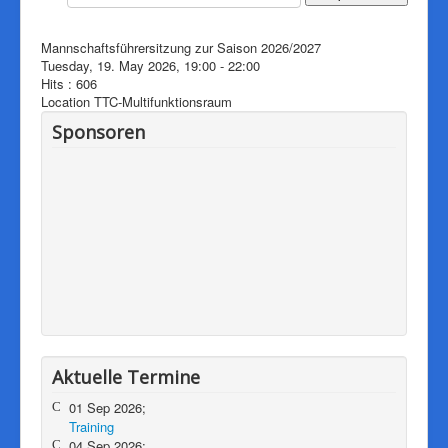
Downloads
Impressum
Mannschaftsführersitzung zur Saison 2026/2027
Tuesday, 19. May 2026, 19:00 - 22:00
Pressearchiv
Hits
: 606
Location
TTC-Multifunktionsraum
Herzlich willkommen auf der
Internetseite von Südbadens
Sponsoren
mitgliedsstärkstem
Tischtennisverein!
Aktuelle Termine
01 Sep 2026;
Training
04 Sep 2026;